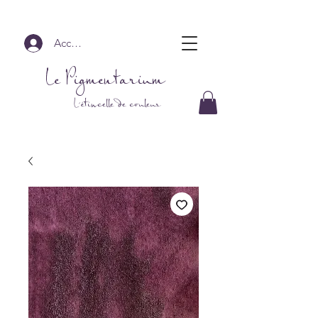
Accedi
Le Pigmentarium
L'étincelle de couleur