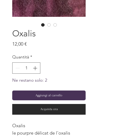
Oxalis
Prezzo
12,00 €
Quantità
*
Ne restano solo: 2
Aggiungi al carrello
Acquista ora
Oxalis
le pourpre délicat de l'oxalis