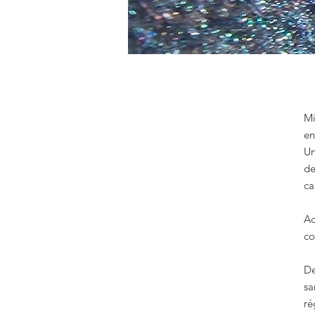
Mi
en
Un
de
ca
Aq
co
De
sa
ré