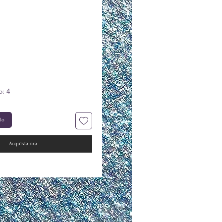
rezzo
o: 4
llo
Acquista ora