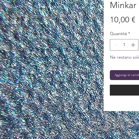
Minkar
P
10,00 €
Quantità
*
Ne restano sol
Aggiungi al carre