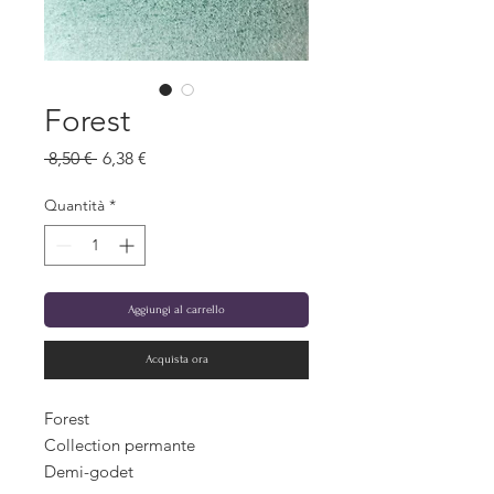
Forest
Prezzo
Prezzo
 8,50 € 
6,38 €
regolare
scontato
Quantità
*
Aggiungi al carrello
Acquista ora
Forest
Collection permante
Demi-godet