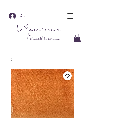
Accedi
Le Pigmentarium
L'étincelle de couleur