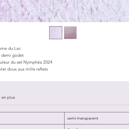
me du Lac
 demi godet
uleur du set Nymphéa 2024
olet doux aux mille reflets
o en plus
semi-transparent