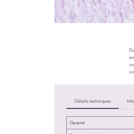
Da
en
co
vi
Détails techniques
Inf
Opacité