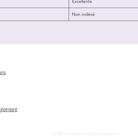
Excellente
Non indéxé
urs
glement
© 2019~2026 le Pigmentarium