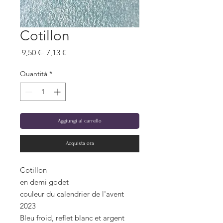
Cotillon
Prezzo
Prezzo
 9,50 € 
7,13 €
regolare
scontato
Quantità
*
Aggiungi al carrello
Acquista ora
Cotillon
en demi godet
couleur du calendrier de l'avent
2023
Bleu froid, reflet blanc et argent