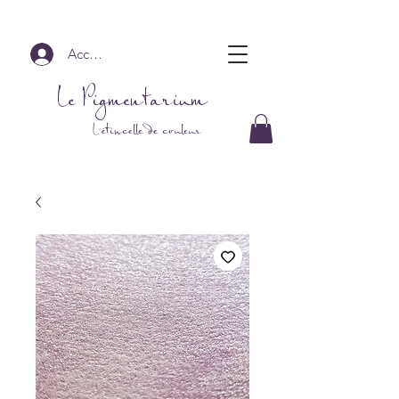
Accedi
Le Pigmentarium
L'étincelle de couleur