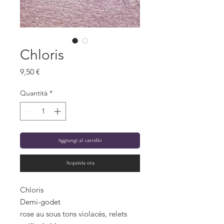
Chloris
Prezzo
9,50 €
Quantità
*
Aggiungi al carrello
Acquista ora
Chloris
Demi-godet
rose au sous tons violacés, relets