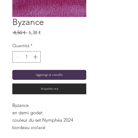
Byzance
Prezzo
Prezzo
 8,50 € 
6,38 €
regolare
scontato
Quantità
*
Aggiungi al carrello
Acquista ora
Byzance
en demi godet
couleur du set Nymphéa 2024
bordeau violacé